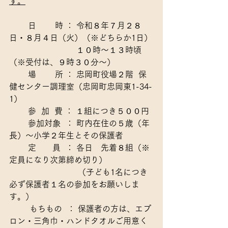
す。
　　 日　　 時 ： 
令和８年７月２８
日・８月４日（火）（※どちらか1日）
１０時～１３時頃
（※受付は、９時３０分～）
 　　場　　 所 ： 忠岡町役場２階  保
健センター調理室（忠岡町忠岡東1-34-
1）
参  加  費 
： １組につき５００円
参加対象  
： 
町内在住の５歳（年
長）～小学２年生とその保護者
　　 定　　員  
： 
各日　先着８組（※
定員になり次第締め切り）
                           （子ども1名につき
必ず保護者１名の参加をお願いしま
す。）
        もちもの  
： 
保護者の方は、エプ
ロン・三角巾・ハンドタオルご用意く