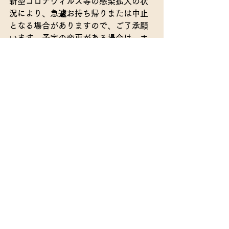
新型コロナウィルス等の感染拡大の状
況により、急遽お持ち帰りまたは中止
となる場合がありますので、ご了承願
います。予定の変更がある場合は、ホ
ームページ等でお知らせします。
〒595-0813 大阪府泉北郡忠岡町忠岡南1丁目9番15
号 忠岡町総合福祉センター内
電話：0725-31-1666 FAX：0725-31-3555 E-
mail：
tadaoka@gold.ocn.ne.jp
業務時間：平日9:00～
17:30
Copyright (C) Tadaoka Syakyou All rights
reserved.