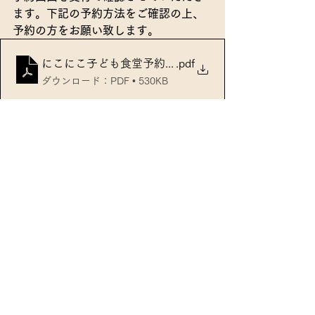
ます。下記の予約方法をご確認の上、
予約の方をお願い致します。
にこにこ子ども食堂予約方法
.pdf
ダウンロード：PDF • 530KB
※
子ども食堂は、感染症予防対策のう
え食堂内での食事になります。詳細
は、各開催箇所にお問い合わせくださ
い。
新型コロナウィルス等の感染拡大の状
況により、急遽お持ち帰りまたは中止
となる場合がありますので、ご了承願
います。予定の変更がある場合は、ホ
ームページ等でお知らせします。