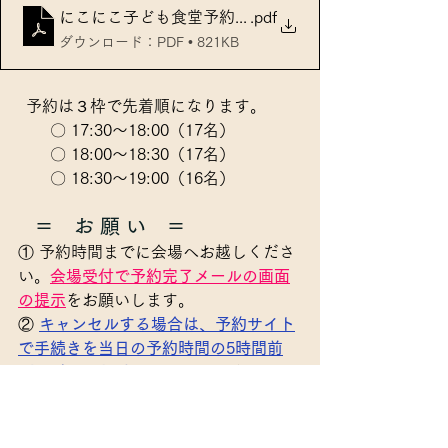
にこにこ子ども食堂予約方法
.pdf
ダウンロード：PDF • 821KB
  予約は３枠で先着順になります。
　　〇 17:30～18:00（17名）
　　〇 18:00～18:30（17名）
　　〇 18:30～19:00（16名）
＝　お 願 い　＝　
① 予約時間までに会場へお越しくださ
い。
会場受付で予約完了メールの画面
の提示
をお願いします。
② 
キャンセルする場合は、予約サイト
で手続きを当日の予約時間の5時間前
（12時30分）まで
にお願いします。一
人でも利用できるようにご協力をお願
いします。 
　悪質な予約やキャンセルがされた場