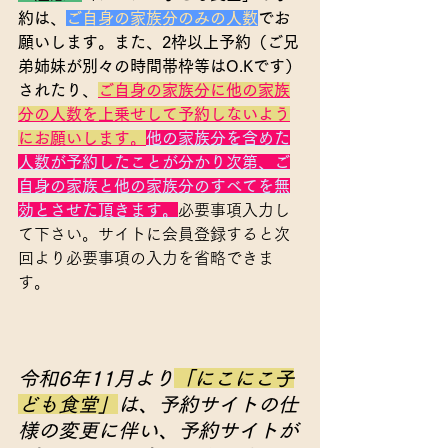
約は、
ご自身の家族分のみの人数
でお
願いします。また、2枠以上予約（ご兄
弟姉妹が別々の時間帯枠等はO.Kです）
されたり、
ご自身の家族分に他の家族
分の人数を上乗せして予約しないよう
にお願いします。
他の家族分を含めた
人数が予約したことが分かり次第、ご
自身の家族と他の家族分のすべてを無
効とさせた頂きます。
必要事項入力し
て下さい。サイトに会員登録すると次
回より必要事項の入力を省略できま
す。
令和6年11月より
「にこにこ子
ども食堂」
は、予約サイトの仕
様の変更に伴い、予約サイトが