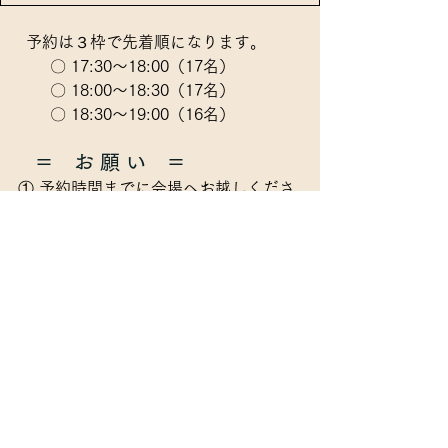
  予約は３枠で先着順になります。
　　〇 17:30～18:00（17名）
　　〇 18:00～18:30（17名）
　　〇 18:30～19:00（16名）
＝　お 願 い　＝　
① 予約時間までに会場へお越しくださ
い。
会場受付で予約完了メールの画面
の提示
をお願いします。
② 
キャンセルする場合は、予約サイト
で手続きを当日の予約時間の5時間前
（12時30分）まで
にお願いします。一
人でも利用できるようにご協力をお願
いします。 
　悪質な予約やキャンセルがされた場
合、以降のご利用ができなくなりま
す。ご了承ください。