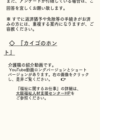
また、アンケートが付随している場合は、ご
回答を宜しくお願い致します。
※ すでに返済猶予や免除等の手続きがお済
みの方には、重複する案内になりますが、ご
容赦ください。
◇ 『カイゴのホン
ト』
​
介護職の紹介動画です
。
​
YouTube動画ロングバージョンとショート
バージョンがあります。右の画像をクリック
し、是非ご覧く
ださい。
​ 👉
『
福祉に関するお仕事』の詳細は、
大阪福祉人材支援センターHP
を
ご
参照ください。